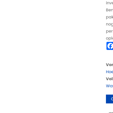
inv
Ben
pak
nog
per
opl
Vor
Hoe
Vol
Wat