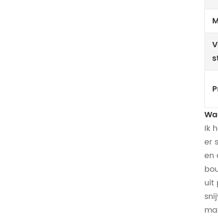
M
V
s
P
Waa
Ik 
er 
en 
bou
uit
sni
max