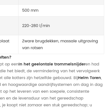
500 mm
220-280 l/min
plaat
Zware brugdekken, massale uitgraving
van rotsen
eften?
apt op een
In het geelontale trommelsnijder
en had
 die het biedt, de vermindering van het vervolgwerk
t alle kotters zijn hetzelfde gebouwd. Bij
Helm Toren
,
al en hoogwaardige aandrijfsystemen om dag in dag
gt op het leveren van een soepele, consistente
gen en de levensduur van het gereedschap
e, je koopt niet zomaar een stuk gereedschap; u