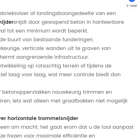
E-Mail
abrieksvloer of landingsbaangedeelte van een
nijder
snijdt door gewapend beton in hanteerbare
fval tot een minimum wordt beperkt.
n de buurt van bestaande funderingen,
wkeurige, verticale wanden uit te graven van
hermt aangrenzende infrastructuur.
twikkeling op rotsachtig terrein of tijdens de
ief laag voor laag, wat meer controle biedt dan
of betonoppervlakken nauwkeurig trimmen en
ëren, iets wat alleen met graafbakken niet mogelijk
wer horizontale trommelsnijder
 alleen om macht; het gaat erom dat u de tool aanpast
ze frezen voor maximale efficiëntie en