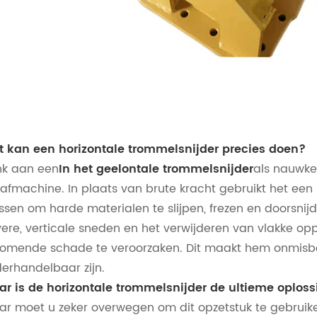
 kan een horizontale trommelsnijder precies doen?
k aan een
In het geelontale trommelsnijder
als nauwke
afmachine. In plaats van brute kracht gebruikt het ee
sen om harde materialen te slijpen, frezen en doorsnijde
vere, verticale sneden en het verwijderen van vlakke opp
komende schade te veroorzaken. Dit maakt hem onmisbaar
erhandelbaar zijn.
r is de horizontale trommelsnijder de ultieme oplos
r moet u zeker overwegen om dit opzetstuk te gebruike