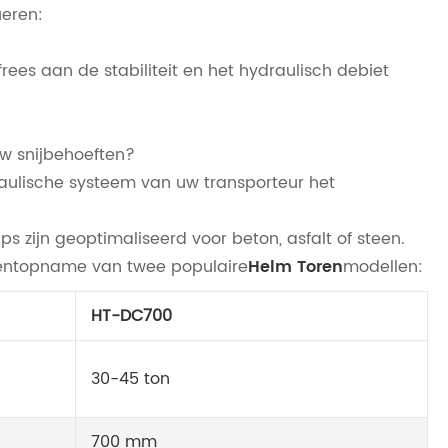
ueren:
rees aan de stabiliteit en het hydraulisch debiet
w snijbehoeften?
raulische systeem van uw transporteur het
s zijn geoptimaliseerd voor beton, asfalt of steen.
omentopname van twee populaire
Helm Toren
modellen:
HT-DC700
30-45 ton
700 mm