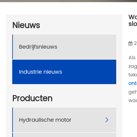
Wa
Nieuws
sl
2
Bedrijfsnieuws
Als
zag
Industrie nieuws
tek
ont
geh
Producten
wa
Hydraulische motor
