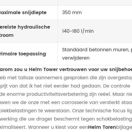
aximale snijdiepte
350 mm
ereiste hydraulische
140-180 l/min
troom
Standaard betonnen muren, 
rimaire toepassing
verwijderen
rom zou u Helm Tower vertrouwen voor uw snijbeho
heb met talloze aannemers gesproken die zijn overgest
spijt van dat ik het niet eerder had gedaan. De controle
de enorme productiviteitsverbetering zijn reëel. Maar nie
wen we de onze met een carrosserie van versterkt sta
 piekbelastingen te weerstaan. Onze technische focus li
jwerking die uw drager beschermt tegen schokbelastin
imaliseert. Wanneer u kiest voor een
Helm Toren
bijlag