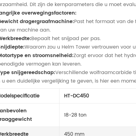
rzaamheid. Dit zijn de kernparameters die u moet eval
angrijke overwegingsfactoren:
Gewicht dragergraafmachine:
Past het formaat van de f
van uw machine aan.
Werkbreedte:
Bepaalt het snijpad per pas.
Snijdiepte:
Waarom zou u Helm Tower vertrouwen voor u
Motortype en stroomsnelheid:
Zorgt ervoor dat het hyd
benodigde vermogen kan leveren.
Type snijgereedschap:
Verschillende wolfraamcarbide tip
u een duidelijke vergelijking te geven, is hier een m
odelspecificatie
HT-DC450
anbevolen
18-28 ton
raaggewicht
erkbreedte
450 mm