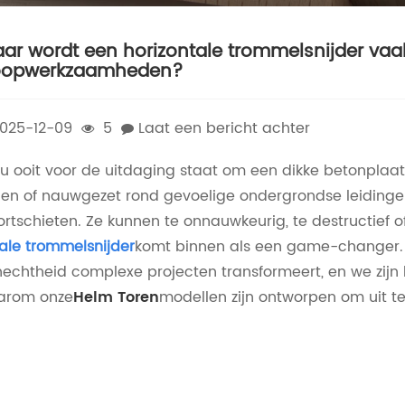
ar wordt een horizontale trommelsnijder vaak
oopwerkzaamheden?
025-12-09
5
Laat een bericht achter
 u ooit voor de uitdaging staat om een ​​dikke betonpl
en of nauwgezet rond gevoelige ondergrondse leidingen
ortschieten. Ze kunnen te onnauwkeurig, te destructief o
ale trommelsnijder
komt binnen als een game-changer. 
echtheid complexe projecten transformeert, en we zijn h
arom onze
Helm Toren
modellen zijn ontworpen om uit te