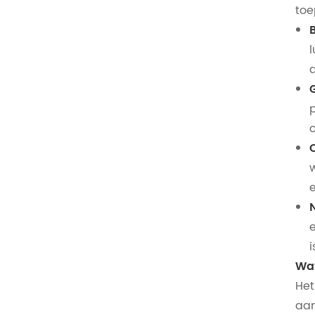
toe
e
i
Wat
Het
aan