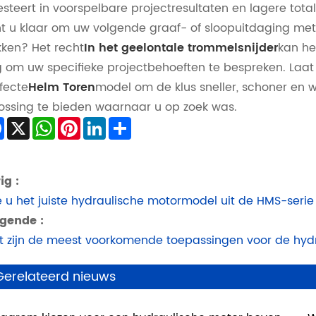
esteert in voorspelbare projectresultaten en lagere total
t u klaar om uw volgende graaf- of sloopuitdaging met
ken? Het recht
In het geelontale trommelsnijder
kan he
 om uw specifieke projectbehoeften te bespreken. Laat 
fecte
Helm Toren
model om de klus sneller, schoner en wi
ossing te bieden waarnaar u op zoek was.
Facebook
X
WhatsApp
Pinterest
LinkedIn
Share
ig :
 u het juiste hydraulische motormodel uit de HMS-serie 
gende :
 zijn de meest voorkomende toepassingen voor de hydr
Gerelateerd nieuws