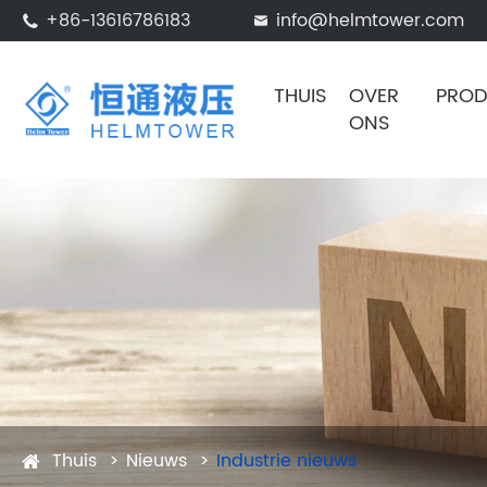
+86-13616786183
info@helmtower.com


THUIS
OVER
PRO
ONS
Thuis
Nieuws
Industrie nieuws