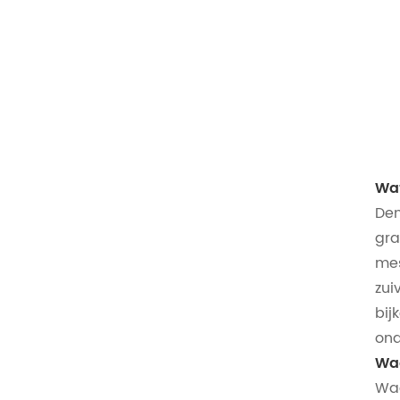
Wat
Den
gra
mes
zui
bij
ond
Waa
Waa