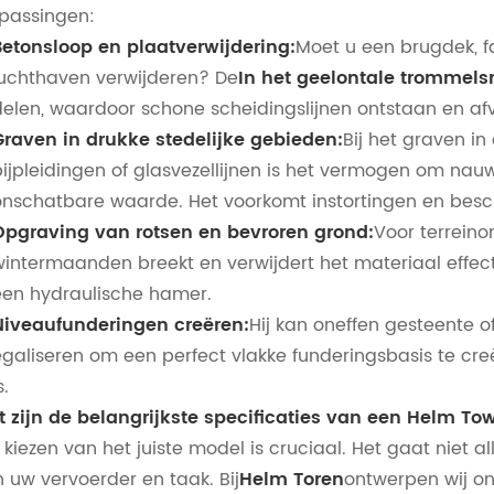
passingen:
Betonsloop en plaatverwijdering:
Moet u een brugdek, f
luchthaven verwijderen? De
In het geelontale trommels
delen, waardoor schone scheidingslijnen ontstaan ​​en a
Graven in drukke stedelijke gebieden:
Bij het graven i
pijpleidingen of glasvezellijnen is het vermogen om nau
onschatbare waarde. Het voorkomt instortingen en besc
Opgraving van rotsen en bevroren grond:
Voor terreinon
wintermaanden breekt en verwijdert het materiaal effect
een hydraulische hamer.
Niveaufunderingen creëren:
Hij kan oneffen gesteente 
galiseren om een ​​perfect vlakke funderingsbasis te cre
s.
 zijn de belangrijkste specificaties van een Helm To
 kiezen van het juiste model is cruciaal. Het gaat niet
 uw vervoerder en taak. Bij
Helm Toren
ontwerpen wij on