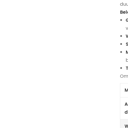
duu
Bel
Om 
M
A
d
W