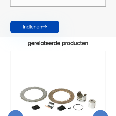
indienen

gerelateerde producten
Horizontale drumsnijder
speeronderdelen
Bekijk meer >>