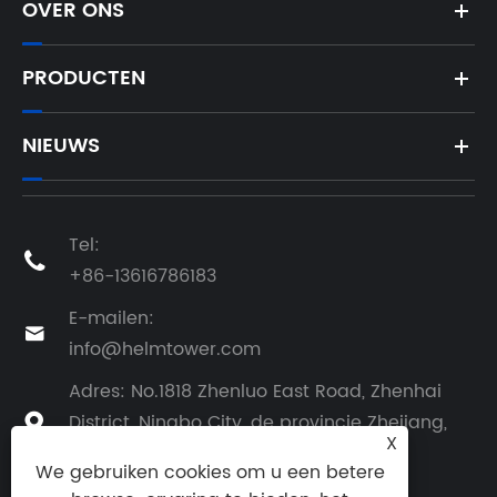
OVER ONS
PRODUCTEN
NIEUWS
Tel:

+86-13616786183
E-mailen:

info@helmtower.com
Adres: No.1818 Zhenluo East Road, Zhenhai
District, Ningbo City, de provincie Zhejiang,

X
China
We gebruiken cookies om u een betere